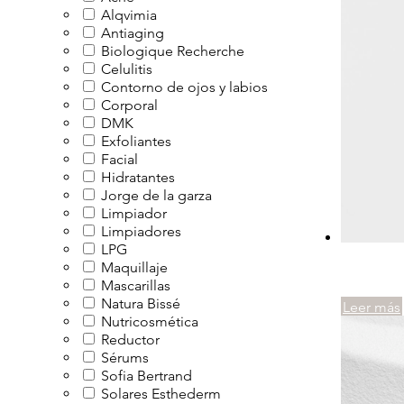
Alqvimia
Antiaging
Biologique Recherche
Celulitis
Contorno de ojos y labios
Corporal
DMK
Exfoliantes
Facial
Hidratantes
Jorge de la garza
Limpiador
Limpiadores
LPG
Maquillaje
Mascarillas
Natura Bissé
Leer más
Nutricosmética
Reductor
Sérums
Sofia Bertrand
Solares Esthederm