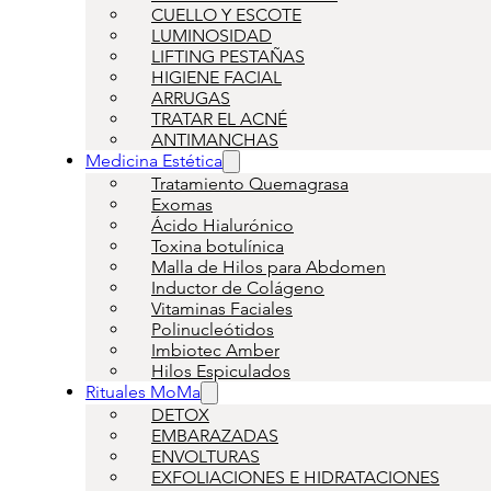
CUELLO Y ESCOTE
LUMINOSIDAD
LIFTING PESTAÑAS
HIGIENE FACIAL
ARRUGAS
TRATAR EL ACNÉ
ANTIMANCHAS
Medicina Estética
Tratamiento Quemagrasa
Exomas
Ácido Hialurónico
Toxina botulínica
Malla de Hilos para Abdomen
Inductor de Colágeno
Vitaminas Faciales
Polinucleótidos
Imbiotec Amber
Hilos Espiculados
Rituales MoMa
DETOX
EMBARAZADAS
ENVOLTURAS
EXFOLIACIONES E HIDRATACIONES