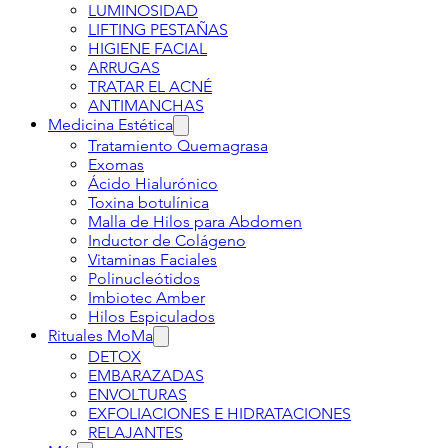
LUMINOSIDAD
LIFTING PESTAÑAS
HIGIENE FACIAL
ARRUGAS
TRATAR EL ACNÉ
ANTIMANCHAS
Medicina Estética
Tratamiento Quemagrasa
Exomas
Ácido Hialurónico
Toxina botulínica
Malla de Hilos para Abdomen
Inductor de Colágeno
Vitaminas Faciales
Polinucleótidos
Imbiotec Amber
Hilos Espiculados
Rituales MoMa
DETOX
EMBARAZADAS
ENVOLTURAS
EXFOLIACIONES E HIDRATACIONES
RELAJANTES